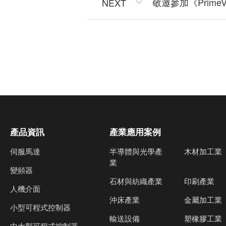
敬邀參加《Prim
NEXT
產品資訊
產業應用案例
伺服馬達
半導體與光學產
木材加工業
業
變頻器
石材與紡織產業
印刷產業
人機介面
沖床產業
金屬加工業
小型可程式控制器
輸送設備
塑橡膠工業
中大型可程式控制器